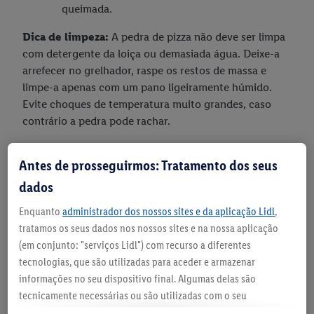
queimada.
Dica de limpeza:
A pedra de pizza não deve ser limpa
com detergente da loiça ou demasiada água. Deixe-a
arrefecer no grelhador, raspe os restos de massa e
limpe-a apenas com um pano ligeiramente húmido.
Evite choques de temperatura muito grandes, caso
contrário a pedra pode rachar.
Antes de prosseguirmos: Tratamento dos seus
dados
Enquanto
administrador dos nossos sites e da aplicação Lidl
,
tratamos os seus dados nos nossos sites e na nossa aplicação
(em conjunto: "serviços Lidl") com recurso a diferentes
tecnologias, que são utilizadas para aceder e armazenar
informações no seu dispositivo final. Algumas delas são
tecnicamente necessárias ou são utilizadas com o seu
consentimento para definições convenientes, para gerar