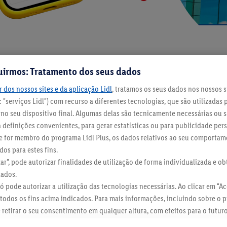
Vantagens
uirmos: Tratamento dos seus dados
 dos nossos sites e da aplicação Lidl
, tratamos os seus dados nos nossos s
divinhar. Descobre todas os benefícios incríveis que pod
 "serviços Lidl") com recurso a diferentes tecnologias, que são utilizadas 
o seu dispositivo final. Algumas delas são tecnicamente necessárias ou s
definições convenientes, para gerar estatísticas ou para publicidade per
 Se for membro do programa Lidl Plus, os dados relativos ao seu comporta
os para estes fins.
zar", pode autorizar finalidades de utilização de forma individualizada e o
Liberdade de escolha
dados.
Quem o recebe tem a liberdade de
 só pode autorizar a utilização das tecnologias necessárias. Ao clicar em "Ace
escolher o que realmente precisa.
todos os fins acima indicados. Para mais informações, incluindo sobre o 
e retirar o seu consentimento em qualquer altura, com efeitos para o futur
 dados
.
Pode consultar a nossa ficha técnica aqui.