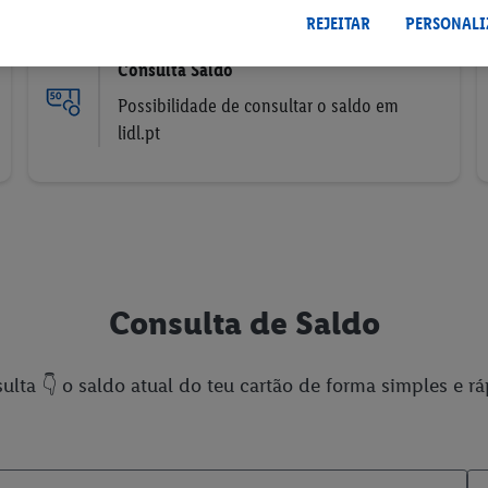
REJEITAR
PERSONALI
Consulta Saldo
Possibilidade de consultar o saldo em
lidl.pt
Consulta de Saldo
ulta 👇 o saldo atual do teu cartão de forma simples e rá