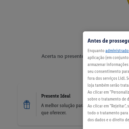
Antes de prosseg
Enquanto
administrador
Acerta no presente sem precisares de a
aplicação (em conjunto:
armazenar informações n
seu consentimento para 
fora dos serviços Lidl.
loja também serão tratad
Ao clicar em "Personali
Presente Ideal
sobre o tratamento de 
A melhor solução para quem não sabe o
Ao clicar em "Rejeitar",
que oferecer.
todo o tratamento para 
dos dados e o direito d
política de proteção de