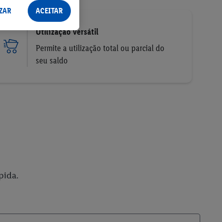
ZAR
ACEITAR
Utilização versátil
Permite a utilização total ou parcial do
seu saldo
pida.