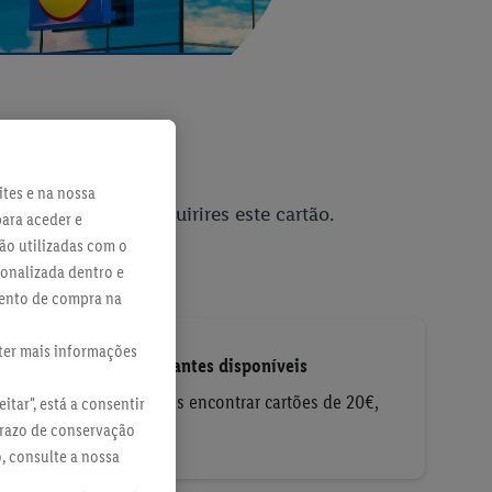
ites e na nossa
es encontrar ao adquirires este cartão.
para aceder e
ão utilizadas com o
sonalizada dentro e
mento de compra na
bter mais informações
Vários montantes disponíveis
Em loja podes encontrar cartões de 20€,
itar", está a consentir
10€ e 5€
prazo de conservação
o, consulte a nossa