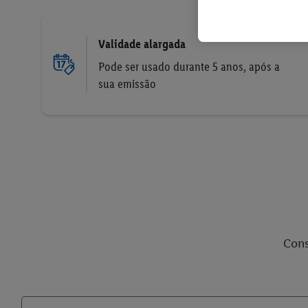
Validade alargada
Pode ser usado durante 5 anos, após a
sua emissão
Cons