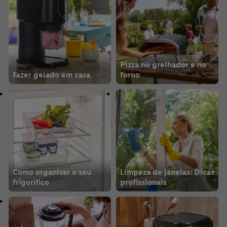
Pizza no grelhador e no
Fazer gelado em casa
forno
Como organizar o seu
Limpeza de janelas: Dicas
frigorífico
profissionais