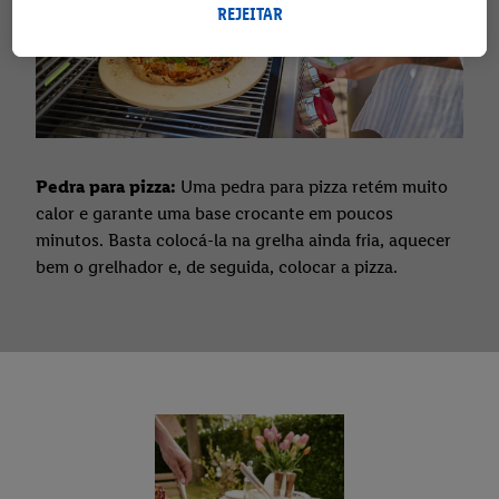
Ao clicar em "Personalizar", pode autorizar finalidades de
REJEITAR
utilização de forma individualizada e obter mais informações
sobre o tratamento de dados.
Ao clicar em "Rejeitar", só pode autorizar a utilização das
tecnologias necessárias. Ao clicar em "Aceitar", está a consentir
todo o tratamento para todos os fins acima indicados. Para
mais informações, incluindo sobre o prazo de conservação dos
Pedra para pizza:
Uma pedra para pizza retém muito
dados e o direito de retirar o seu consentimento em qualquer
calor e garante uma base crocante em poucos
altura, com efeitos para o futuro, consulte a nossa
política de
minutos. Basta colocá-la na grelha ainda fria, aquecer
proteção de dados
.
Pode consultar a nossa ficha técnica aqui.
bem o grelhador e, de seguida, colocar a pizza.