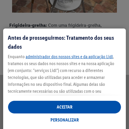
Frigideira-grelha:
Com uma frigideira-grelha,
consegue vários benefícios de uma só vez. Evita que a
Antes de prosseguirmos: Tratamento dos seus
gordura pingue para as brasas, pode grelhar legumes,
dados
bifes ou batatas até ficarem estaladiços e poupa em
acessórios de alumínio descartáveis para grelhados.
Enquanto
administrador dos nossos sites e da aplicação Lidl
,
tratamos os seus dados nos nossos sites e na nossa aplicação
(em conjunto: "serviços Lidl") com recurso a diferentes
tecnologias, que são utilizadas para aceder e armazenar
informações no seu dispositivo final. Algumas delas são
tecnicamente necessárias ou são utilizadas com o seu
consentimento para definições convenientes, para gerar
estatísticas ou para publicidade personalizada dentro e fora
ACEITAR
dos serviços Lidl. Se for membro do programa Lidl Plus, os
dados relativos ao seu comportamento de compra na loja
PERSONALIZAR
também serão tratados para estes fins.