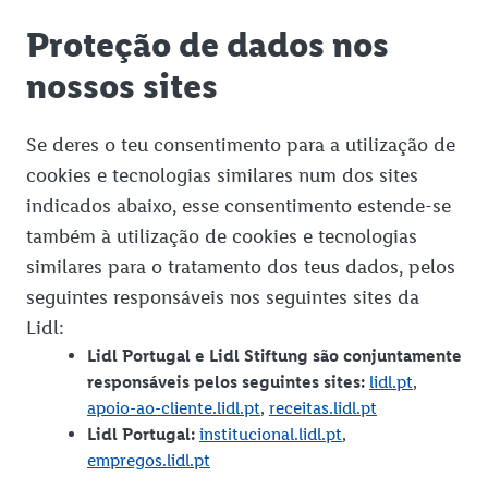
App Lidl Plus
Proteção de dados nos
Campanhas Fraudulentas
Ficha Técnica
nossos sites
Compliance
Termos e Condições
Empresas do Grupo
Proteção de Dados
Se deres o teu consentimento para a utilização de
cookies e tecnologias similares num dos sites
Informações sobre os nossos produtos
Declaração de Acessibilidade
indicados abaixo, esse consentimento estende-se
Litígios de Consumo
também à utilização de cookies e tecnologias
Parceiros Comerciais
similares para o tratamento dos teus dados, pelos
seguintes responsáveis nos seguintes sites da
Proteção de Dados Lidlab
Lidl:
Proteção de Dados Sites Lidl
Lidl Portugal e Lidl Stiftung são conjuntamente
responsáveis pelos seguintes sites:
lidl.pt
,
Redes Sociais
apoio-ao-cliente.lidl.pt
,
receitas.lidl.pt
Site Lidl Portugal
Lidl Portugal:
institucional.lidl.pt
,
empregos.lidl.pt
Reclamações e Sugestões
Ficha Técnica