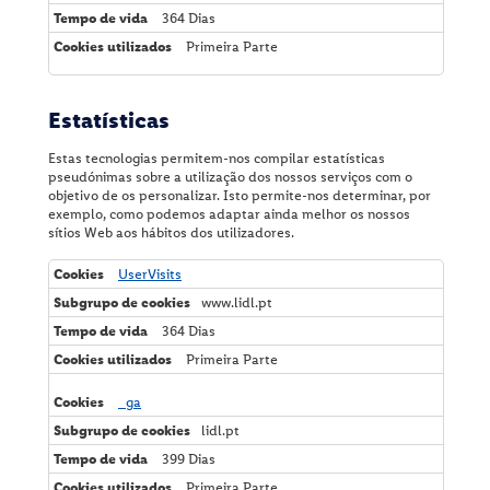
f
364 Dias
o
Primeira Parte
r
t
o
Estatísticas
Estas tecnologias permitem-nos compilar estatísticas
pseudónimas sobre a utilização dos nossos serviços com o
objetivo de os personalizar. Isto permite-nos determinar, por
exemplo, como podemos adaptar ainda melhor os nossos
sítios Web aos hábitos dos utilizadores.
E
UserVisits
s
www.lidl.pt
t
a
364 Dias
t
Primeira Parte
í
s
t
_ga
i
lidl.pt
c
a
399 Dias
s
Primeira Parte