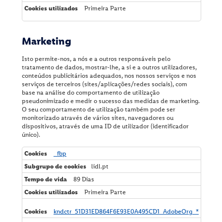
Primeira Parte
Marketing
Isto permite-nos, a nós e a outros responsáveis pelo
tratamento de dados, mostrar-lhe, a si e a outros utilizadores,
conteúdos publicitários adequados, nos nossos serviços e nos
serviços de terceiros (sites/aplicações/redes sociais), com
base na análise do comportamento de utilização
pseudonimizado e medir o sucesso das medidas de marketing.
O seu comportamento de utilização também pode ser
monitorizado através de vários sites, navegadores ou
dispositivos, através de uma ID de utilizador (identificador
único).
M
_fbp
a
lidl.pt
r
k
89 Dias
e
Primeira Parte
t
i
n
kndctr_51D31ED864F6E93E0A495CD1_AdobeOrg_*
g