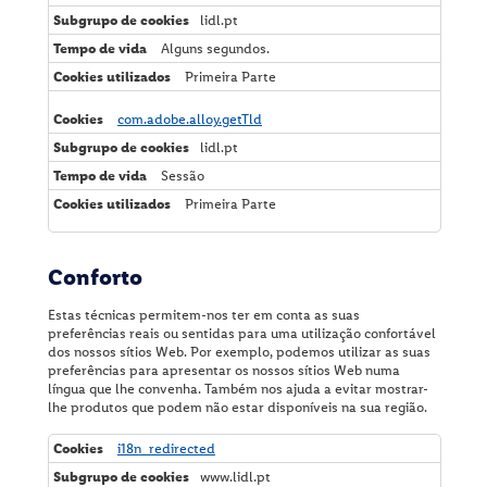
lidl.pt
Alguns segundos.
Primeira Parte
com.adobe.alloy.getTld
lidl.pt
Sessão
Primeira Parte
Conforto
Estas técnicas permitem-nos ter em conta as suas
preferências reais ou sentidas para uma utilização confortável
dos nossos sítios Web. Por exemplo, podemos utilizar as suas
preferências para apresentar os nossos sítios Web numa
língua que lhe convenha. Também nos ajuda a evitar mostrar-
lhe produtos que podem não estar disponíveis na sua região.
C
i18n_redirected
o
www.lidl.pt
n