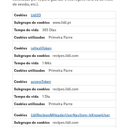
de sessão, etc.).
Perfil de utilizador personalizado
T
LidlID
Proteção de Dados
e
www.lidl.pt
c
Política de Cookies
n
365 Dias
i
Primeira Parte
c
Reclamações e Sugestões
a
m
refreshToken
e
recipes.lidl.com
n
t
1 Mês
e
Primeira Parte
n
e
c
accessToken
e
recipes.lidl.com
s
s
1 Dia
á
Primeira Parte
r
i
LidlRecipesMHeaderUserNavItem-isKnownUser
o
s
recipes.lidl.com