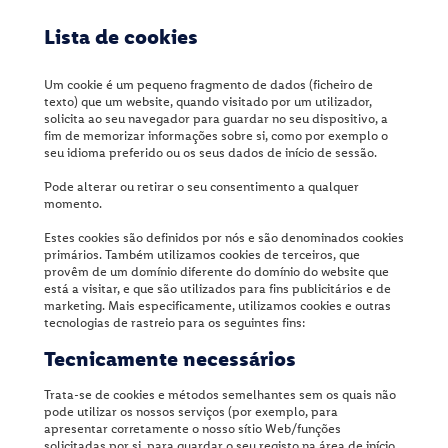
App Lidl Plus
Lista de cookies
Campanhas Fraudulentas
Ficha Técnica
Um cookie é um pequeno fragmento de dados (ficheiro de
Compliance
Termos e Condições
texto) que um website, quando visitado por um utilizador,
solicita ao seu navegador para guardar no seu dispositivo, a
Empresas do Grupo
Proteção de Dados
fim de memorizar informações sobre si, como por exemplo o
seu idioma preferido ou os seus dados de início de sessão.
Informações sobre os nossos produtos
Declaração de Acessibilidade
Pode alterar ou retirar o seu consentimento a qualquer
Litígios de Consumo
momento.
Estes cookies são definidos por nós e são denominados cookies
Parceiros Comerciais
primários. Também utilizamos cookies de terceiros, que
provêm de um domínio diferente do domínio do website que
Proteção de Dados Lidlab
está a visitar, e que são utilizados para fins publicitários e de
marketing. Mais especificamente, utilizamos cookies e outras
Proteção de Dados Sites Lidl
tecnologias de rastreio para os seguintes fins:
Tecnicamente necessários
Redes Sociais
Site Lidl Portugal
Trata-se de cookies e métodos semelhantes sem os quais não
pode utilizar os nossos serviços (por exemplo, para
apresentar corretamente o nosso sítio Web/funções
Ficha Técnica
solicitadas por si, para guardar o seu registo na área de início