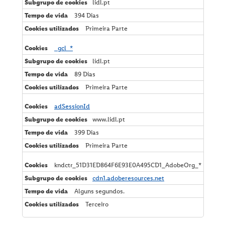
lidl.pt
394 Dias
Primeira Parte
_gcl_*
lidl.pt
89 Dias
Primeira Parte
adSessionId
www.lidl.pt
399 Dias
Primeira Parte
kndctr_51D31ED864F6E93E0A495CD1_AdobeOrg_*
cdn1.adoberesources.net
Alguns segundos.
Terceiro