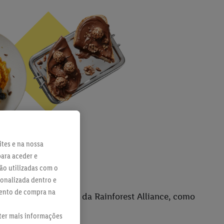
ites e na nossa
para aceder e
ão utilizadas com o
sonalizada dentro e
mento de compra na
s do Lidl têm o selo da Rainforest Alliance, como
lbona.
bter mais informações