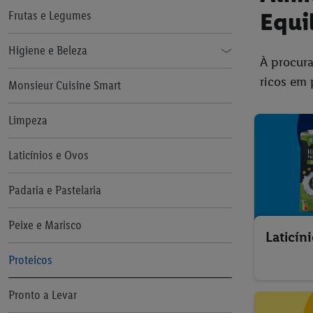
Gelados Lidl
Equi
Frutas e Legumes
Higiene e Beleza
À procura
ricos em 
Cien Sun Proteção Solar
Monsieur Cuisine Smart
Limpeza
Laticínios e Ovos
Padaria e Pastelaria
Peixe e Marisco
Laticín
Proteicos
Pronto a Levar