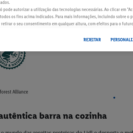
dados.
 só pode autorizar a utilização das tecnologias necessárias. Ao clicar em "Ace
todos os fins acima indicados. Para mais informações, incluindo sobre o 
e retirar o seu consentimento em qualquer altura, com efeitos para o futur
 dados
.
Pode consultar a nossa ficha técnica aqui.
REJEITAR
PERSONALI
forest Alliance
utêntica barra na cozinha
o mundo das receitas proteicas do Lidl e desperta o mel