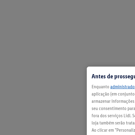
Antes de prosseg
Enquanto
administrador
aplicação (em conjunto:
Por u
armazenar informações n
seu consentimento para 
fora dos serviços Lidl.
É a pensa
loja também serão tratad
o crunchy
Ao clicar em "Personali