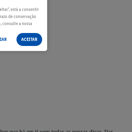
itar", está a consentir
prazo de conservação
o, consulte a nossa
ZAR
ACEITAR
hor que há em ti com todas as nossas dicas. Das