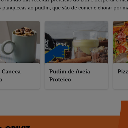
s panquecas ao pudim, que são de comer e chorar por ma
e Caneca
Pudim de Aveia
Piz
o
Proteico