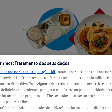
uirmos: Tratamento dos seus dados
 dos nossos sites e da aplicação Lidl
, tratamos os seus dados nos nossos s
 "serviços Lidl") com recurso a diferentes tecnologias, que são utilizadas 
m futuro mais energético
o seu dispositivo final. Algumas delas são tecnicamente necessárias ou s
definições convenientes, para gerar estatísticas ou para publicidade per
 Se for membro do programa Lidl Plus, os dados relativos ao seu comporta
r num planeta mais sustentável que os produtos proteico
os para estes fins.
 muesli proteína Crownfield e a bebida com proteína Mi
zar", pode autorizar finalidades de utilização de forma individualizada e o