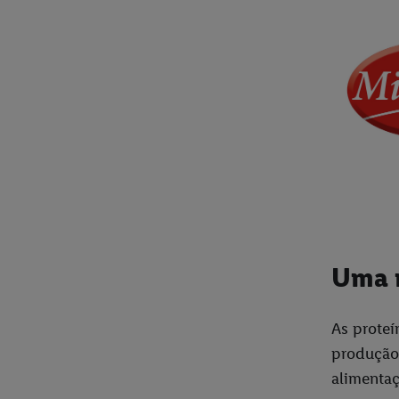
Uma r
As proteí
produção 
alimentaç