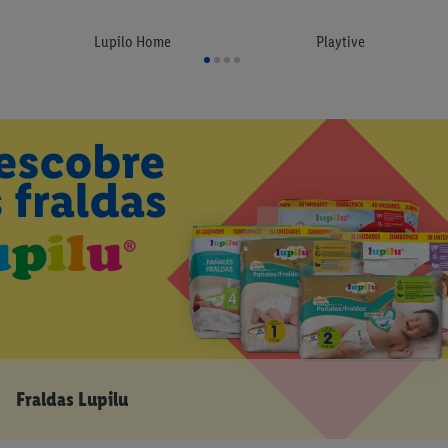
Sopa Cremosa Congelada Freshona
Clara de Ovo em Pó
Lupilo Home
Playtive
Cien Body spray
Food in a Bottle
Sondey Cookies
Formil Cápsulas Roupa 5 em 1
Manteiga de amendoim
Fraldas Lupilu