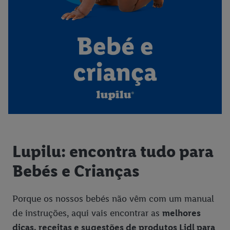
Congelados
Desporto
Gelados Lidl
Escritório e Papelaria
Ferramentas e Bricolage
Frutas e Legumes
Higiene e Beleza
Jardim
Cien Sun Proteção Solar
Lupilu: encontra tudo para
Laticínios e Ovos
Bebés e Crianças
Limpeza
Mercearia
Porque os nossos bebés não vêm com um manual
Moda
de instruções, aqui vais encontrar as
melhores
dicas, receitas e sugestões de produtos Lidl para
Chegou ao Lidl - Novidades