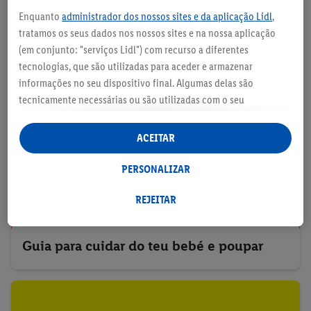
Mais para descobrir
Enquanto
administrador dos nossos sites e da aplicação Lidl
,
tratamos os seus dados nos nossos sites e na nossa aplicação
(em conjunto: "serviços Lidl") com recurso a diferentes
tecnologias, que são utilizadas para aceder e armazenar
informações no seu dispositivo final. Algumas delas são
tecnicamente necessárias ou são utilizadas com o seu
consentimento para definições convenientes, para gerar
estatísticas ou para publicidade personalizada dentro e fora
ACEITAR
dos serviços Lidl. Se for membro do programa Lidl Plus, os
dados relativos ao seu comportamento de compra na loja
PERSONALIZAR
também serão tratados para estes fins.
Ao clicar em "Personalizar", pode autorizar finalidades de
REJEITAR
utilização de forma individualizada e obter mais informações
sobre o tratamento de dados.
Guia para cuidar do teu bebé e poupar
Ao clicar em "Rejeitar", só pode autorizar a utilização das
tecnologias necessárias. Ao clicar em "Aceitar", está a consentir
todo o tratamento para todos os fins acima indicados. Para
mais informações, incluindo sobre o prazo de conservação dos