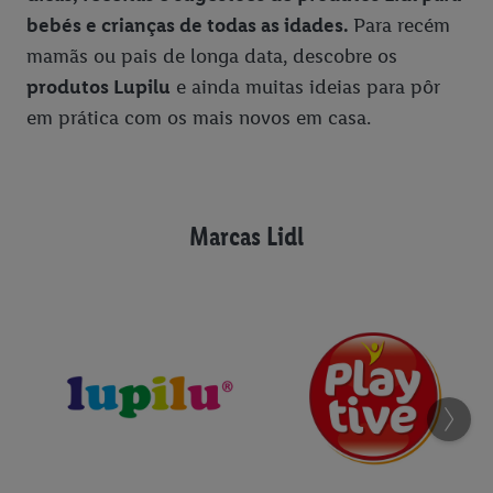
bebés e crianças de todas as idades.
Para recém
Padaria e Pastelaria
Peixinhos da Horta Chef Select
mamãs ou pais de longa data, descobre os
Peixe e Marisco
Cien Serúm Vitamina C
produtos Lupilu
e ainda muitas ideias para pôr
em prática com os mais novos em casa.
Pronto a Levar
Azeite Chaparro VE DOP Trás-os-Montes
Semanas Temáticas
Formil Detergente Universal
Cartão Presente
Filetes de Salmão Nixe
Marcas Lidl
Kombucha Solevita
Bombons de Caramelo Salgado
Panquecas de Banana e Espelta
Pão de Queijo
Gin & Tonic
Mochis