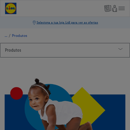
/
Produtos
Produtos
Animais
Bebé e Criança
Bebidas e Garrafeira
Bio e Escolhas Alimentares
Carne
Casa e Cozinha
Charcutaria e Queijos