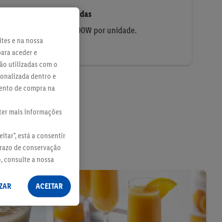
No micro-ondas
1 minuto a 700W por unidade.
ites e na nossa
para aceder e
ão utilizadas com o
sonalizada dentro e
mento de compra na
bter mais informações
itar", está a consentir
prazo de conservação
o, consulte a nossa
ZAR
ACEITAR