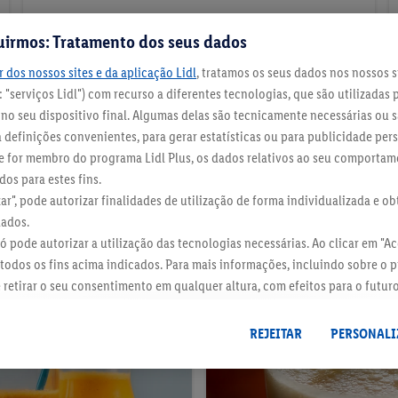
Na Frigideira
uirmos: Tratamento dos seus dados
Fogo baixo, 2 minutos de cada lado.
 dos nossos sites e da aplicação Lidl
, tratamos os seus dados nos nossos s
 "serviços Lidl") com recurso a diferentes tecnologias, que são utilizadas 
o seu dispositivo final. Algumas delas são tecnicamente necessárias ou s
definições convenientes, para gerar estatísticas ou para publicidade per
 Se for membro do programa Lidl Plus, os dados relativos ao seu comporta
os para estes fins.
zar", pode autorizar finalidades de utilização de forma individualizada e o
dados.
Panquecas combinam com:
 só pode autorizar a utilização das tecnologias necessárias. Ao clicar em "Ace
todos os fins acima indicados. Para mais informações, incluindo sobre o 
e retirar o seu consentimento em qualquer altura, com efeitos para o futur
 dados
.
Pode consultar a nossa ficha técnica aqui.
REJEITAR
PERSONALI