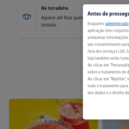
Na torradeira
Antes de prosseg
Aquece até ficar quente e ligeiramente
Enquanto
administrador
tostado.
aplicação (em conjunto:
armazenar informações n
seu consentimento para 
fora dos serviços Lidl.
loja também serão tratad
Ao clicar em "Personali
sobre o tratamento de 
Ao clicar em "Rejeitar",
todo o tratamento para 
dos dados e o direito d
política de proteção de