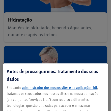
Hidratação
Mantém-te hidratado, bebendo água antes,
durante e após os treinos.
Antes de prosseguirmos: Tratamento dos seus
dados
Enquanto
administrador dos nossos sites e da aplicação Lidl
,
tratamos os seus dados nos nossos sites e na nossa aplicação
(em conjunto: "serviços Lidl") com recurso a diferentes
tecnologias, que são utilizadas para aceder e armazenar