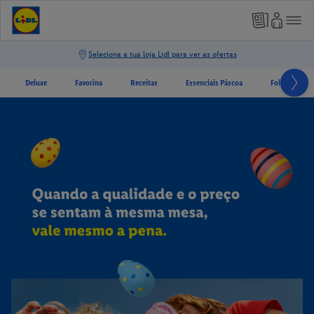
Deluxe
Favorina
Receitas
Essenciais Páscoa
Folhetos