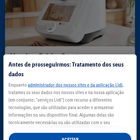
Monsieur Cuisine Smart
Antes de prosseguirmos: Tratamento dos seus
O aliado perfeito para receitas práticas e
dados
deliciosas.
Enquanto
administrador dos nossos sites e da aplicação Lidl
,
Ver Mais
tratamos os seus dados nos nossos sites e na nossa aplicação
(em conjunto: "serviços Lidl") com recurso a diferentes
tecnologias, que são utilizadas para aceder e armazenar
informações no seu dispositivo final. Algumas delas são
tecnicamente necessárias ou são utilizadas com o seu
consentimento para definições convenientes, para gerar
estatísticas ou para publicidade personalizada dentro e fora
ACEITAR