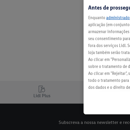
Antes de prosseg
Enquanto
administrador
aplicação (em conjunto:
armazenar informações n
seu consentimento para 
fora dos serviços Lidl.
loja também serão tratad
Ao clicar em "Personali
sobre o tratamento de 
Ao clicar em "Rejeitar",
todo o tratamento para 
dos dados e o direito d
política de proteção de
Lidl Plus
Subscreva a nossa newsletter e rec