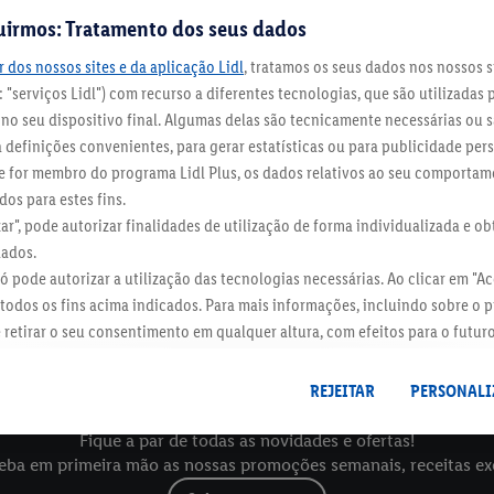
uirmos: Tratamento dos seus dados
 dos nossos sites e da aplicação Lidl
, tratamos os seus dados nos nossos s
 "serviços Lidl") com recurso a diferentes tecnologias, que são utilizadas 
o seu dispositivo final. Algumas delas são tecnicamente necessárias ou s
definições convenientes, para gerar estatísticas ou para publicidade per
 Se for membro do programa Lidl Plus, os dados relativos ao seu comporta
os para estes fins.
zar", pode autorizar finalidades de utilização de forma individualizada e o
dados.
 só pode autorizar a utilização das tecnologias necessárias. Ao clicar em "Ace
todos os fins acima indicados. Para mais informações, incluindo sobre o 
e retirar o seu consentimento em qualquer altura, com efeitos para o futur
 dados
.
Pode consultar a nossa ficha técnica aqui.
Folhetos
Sustentabilida
REJEITAR
PERSONALI
Fique a par de todas as novidades e ofertas!
eba em primeira mão as nossas promoções semanais, receitas exclu