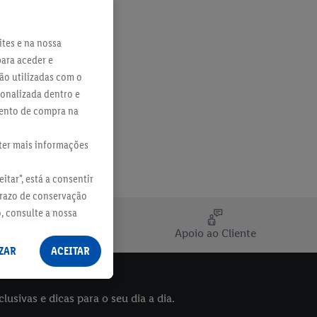
ites e na nossa
para aceder e
ão utilizadas com o
sonalizada dentro e
mento de compra na
bter mais informações
itar", está a consentir
prazo de conservação
o, consulte a nossa
de
Apoio ao Cliente
ZAR
ACEITAR
sivas e dicas para o seu dia a dia.