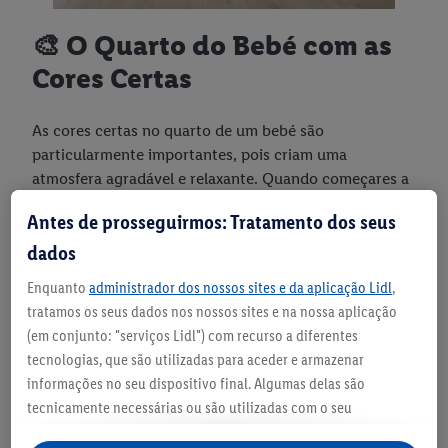
🎨 O Quarto do Bebé com as
Cores Certas
As cores certas no quarto de um bebé são
particularmente importantes, pois criam uma
atmosfera agradável e relaxante. Quando começares a
conceber o espaço, deves optar por cores quentes,
Antes de prosseguirmos: Tratamento dos seus
mas subtis, que não estimulem demasiado o teu filho.
dados
As cores claras e pastel são as mais indicadas. Por
Enquanto
administrador dos nossos sites e da aplicação Lidl
,
exemplo, podes decorar o quarto do bebé com um azul
tratamos os seus dados nos nossos sites e na nossa aplicação
claro suave, um amarelo quente, mas não brilhante, ou
(em conjunto: "serviços Lidl") com recurso a diferentes
tons de verde-menta ou bege.
tecnologias, que são utilizadas para aceder e armazenar
Podes, e deves, utilizar várias cores, mas, neste caso,
informações no seu dispositivo final. Algumas delas são
deves ter cuidado para não trazer demasiada
tecnicamente necessárias ou são utilizadas com o seu
"desordem cromática" para o quarto. Para evitar isso,
consentimento para definições convenientes, para gerar