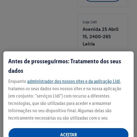
favorita
Loja Lidl
Avenida 25 Abril
15, 2400-265
Leiria
+ 9
Antes de prosseguirmos: Tratamento dos seus
Detalhes de loja
dados
Enquanto
administrador dos nossos sites e da aplicação Lidl
,
Definir
tratamos os seus dados nos nossos sites e na nossa aplicação
como loja
(em conjunto: "serviços Lidl") com recurso a diferentes
favorita
tecnologias, que são utilizadas para aceder e armazenar
informações no seu dispositivo final. Algumas delas são
tecnicamente necessárias ou são utilizadas com o seu
Loja Lidl
Rua Paulo VI,
consentimento para definições convenientes, para gerar
2415-614 Leiria
estatísticas ou para publicidade personalizada dentro e fora
ACEITAR