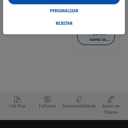
dos serviços Lidl. Se for membro do programa Lidl Plus, os
+ 4
dados relativos ao seu comportamento de compra na loja
PERSONALIZAR
também serão tratados para estes fins.
Detalhes de loja
Ao clicar em "Personalizar", pode autorizar finalidades de
REJEITAR
utilização de forma individualizada e obter mais informações
Definir
sobre o tratamento de dados.
como loja
Ao clicar em "Rejeitar", só pode autorizar a utilização das
favorita
tecnologias necessárias. Ao clicar em "Aceitar", está a consentir
todo o tratamento para todos os fins acima indicados. Para
mais informações, incluindo sobre o prazo de conservação dos
dados e o direito de retirar o seu consentimento em qualquer
altura, com efeitos para o futuro, consulte a nossa
política de
proteção de dados
.
Pode consultar a nossa ficha técnica aqui.
Lidl Plus
Folhetos
Sustentabilidade
Apoio ao
Cliente