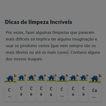
Dicas de limpeza incríveis
Por vezes, fazer algumas limpezas que parecem
mais difíceis só implica ter alguma imaginação e
usar os produtos certos (que nem sempre são os
mais óbvios ou até os mais caros). Conhece alguns
dos nossos truques:
C
C
C
C
C
C
C
C
Co
o
o
o
o
o
o
o
o
m
m
m
m
m
m
m
m
m
o
o
o
o
o
o
o