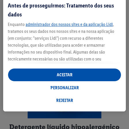
Antes de prosseguirmos: Tratamento dos seus
nódoas na roupa, antes de a colocares na máquina.
dados
Enquanto
administrador dos nossos sites e da aplicação Lidl
,
tratamos os seus dados nos nossos sites e na nossa aplicação
(em conjunto: "serviços Lidl") com recurso a diferentes
tecnologias, que são utilizadas para aceder e armazenar
informações no seu dispositivo final. Algumas delas são
tecnicamente necessárias ou são utilizadas com o seu
consentimento para definições convenientes, para gerar
estatísticas ou para publicidade personalizada dentro e fora
ACEITAR
dos serviços Lidl. Se for membro do programa Lidl Plus, os
dados relativos ao seu comportamento de compra na loja
PERSONALIZAR
também serão tratados para estes fins.
Ao clicar em "Personalizar", pode autorizar finalidades de
REJEITAR
utilização de forma individualizada e obter mais informações
sobre o tratamento de dados.
Ao clicar em "Rejeitar", só pode autorizar a utilização das
Detergente líquido hipoalergénico
tecnologias necessárias. Ao clicar em "Aceitar", está a consentir