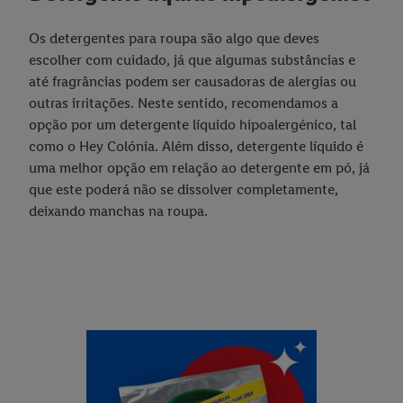
todo o tratamento para todos os fins acima indicados. Para
Os detergentes para roupa são algo que deves
mais informações, incluindo sobre o prazo de conservação dos
escolher com cuidado, já que algumas substâncias e
dados e o direito de retirar o seu consentimento em qualquer
até fragrâncias podem ser causadoras de alergias ou
altura, com efeitos para o futuro, consulte a nossa
política de
outras irritações. Neste sentido, recomendamos a
proteção de dados
.
Pode consultar a nossa ficha técnica aqui.
opção por um detergente líquido hipoalergénico, tal
como o Hey Colónia. Além disso, detergente líquido é
uma melhor opção em relação ao detergente em pó, já
que este poderá não se dissolver completamente,
deixando manchas na roupa.