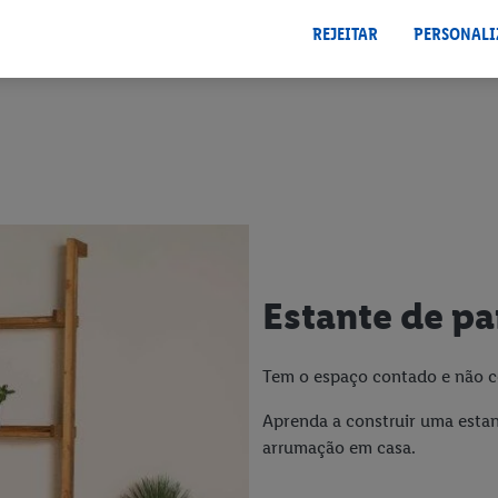
 dados
.
Pode consultar a nossa ficha técnica aqui.
REJEITAR
PERSONALI
Estante de p
Tem o espaço contado e não c
Aprenda a construir uma estan
arrumação em casa.