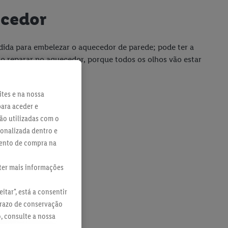
ecedor
dida para embelezar o aquecedor de parede; pode ter a
o reparar no aquecedor, porque todos os olhos vão estar
nstruiu.
ites e na nossa
para aceder e
ão utilizadas com o
sonalizada dentro e
mento de compra na
bter mais informações
itar", está a consentir
prazo de conservação
o, consulte a nossa