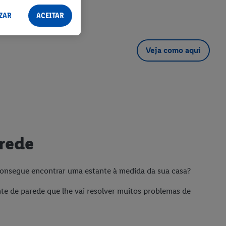
ZAR
ACEITAR
Veja como aqui
arede
onsegue encontrar uma estante à medida da sua casa?
te de parede que lhe vai resolver muitos problemas de