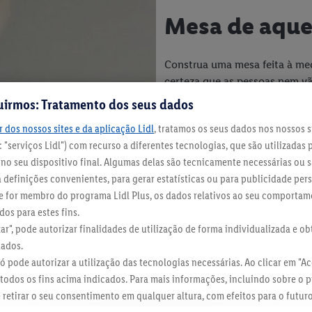
Mesa de aqu
Construa uma mesa feita à me
certeza que as pessoas nem vã
postos na mesa incrível que co
uirmos: Tratamento dos seus dados
 dos nossos sites e da aplicação Lidl
, tratamos os seus dados nos nossos s
 "serviços Lidl") com recurso a diferentes tecnologias, que são utilizadas 
o seu dispositivo final. Algumas delas são tecnicamente necessárias ou s
definições convenientes, para gerar estatísticas ou para publicidade per
 Se for membro do programa Lidl Plus, os dados relativos ao seu comporta
os para estes fins.
zar", pode autorizar finalidades de utilização de forma individualizada e o
dados.
 só pode autorizar a utilização das tecnologias necessárias. Ao clicar em "Ace
todos os fins acima indicados. Para mais informações, incluindo sobre o 
e retirar o seu consentimento em qualquer altura, com efeitos para o futur