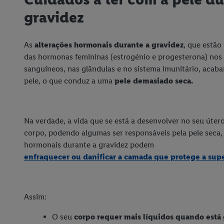
gravidez
As
alterações hormonais durante a gravidez
, que estã
das hormonas femininas (estrogénio e progesterona) nos
sanguíneos, nas glândulas e no sistema imunitário, acaba
pele, o que conduz a uma
pele demasiado seca.
Na verdade, a vida que se está a desenvolver no seu úter
corpo, podendo algumas ser responsáveis ​​pela pele seca, 
hormonais durante a gravidez podem
enfraquecer ou danificar a camada que protege a supe
Assim:
O seu
corpo requer mais líquidos quando está 