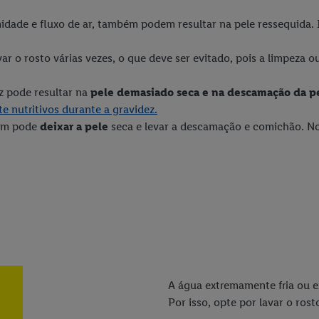
idade e fluxo de ar, também podem resultar na pele ressequida. 
r o rosto várias vezes, o que deve ser evitado, pois a limpeza o
z pode resultar na
pele demasiado seca e na descamação da p
 nutritivos durante a gravidez.
m pode
deixar a pele
seca e levar a descamação e comichão. No 
A água extremamente fria ou 
Por isso, opte por lavar o rost