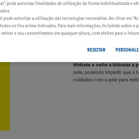
zar", pode autorizar finalidades de utilização de forma individualizada e o
dados.
 só pode autorizar a utilização das tecnologias necessárias. Ao clicar em "Ace
todos os fins acima indicados. Para mais informações, incluindo sobre o 
e retirar o seu consentimento em qualquer altura, com efeitos para o futur
 dados
.
Pode consultar a nossa ficha técnica aqui.
REJEITAR
PERSONALI
Hidrate e volte a hidratar a 
pele, podendo impedir que a h
cuidados com a pele para evita