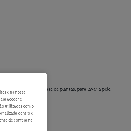
aves
, de preferência à base de plantas, para lavar a pele.
ites e na nossa
para aceder e
ão utilizadas com o
sonalizada dentro e
mento de compra na