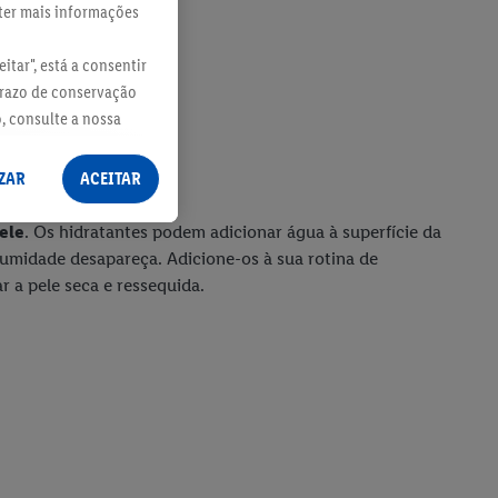
bter mais informações
itar", está a consentir
prazo de conservação
o, consulte a nossa
ZAR
ACEITAR
pele
. Os hidratantes podem adicionar água à superfície da
umidade desapareça. Adicione-os à sua rotina de
r a pele seca e ressequida.