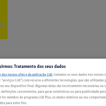
uirmos: Tratamento dos seus dados
Use
produtos de limpeza su
 dos nossos sites e da aplicação Lidl
, tratamos os seus dados nos nossos s
 "serviços Lidl") com recurso a diferentes tecnologias, que são utilizadas 
o seu dispositivo final. Algumas delas são tecnicamente necessárias ou s
definições convenientes, para gerar estatísticas ou para publicidade per
 Se for membro do programa Lidl Plus, os dados relativos ao seu comporta
os para estes fins.