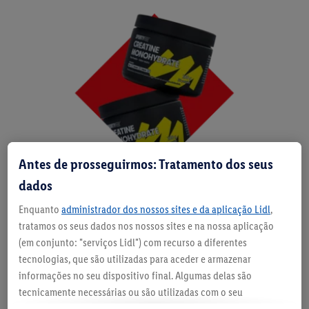
Antes de prosseguirmos: Tratamento dos seus
dados
Enquanto
administrador dos nossos sites e da aplicação Lidl
,
tratamos os seus dados nos nossos sites e na nossa aplicação
(em conjunto: "serviços Lidl") com recurso a diferentes
tecnologias, que são utilizadas para aceder e armazenar
informações no seu dispositivo final. Algumas delas são
O combustível da tua força
tecnicamente necessárias ou são utilizadas com o seu
consentimento para definições convenientes, para gerar