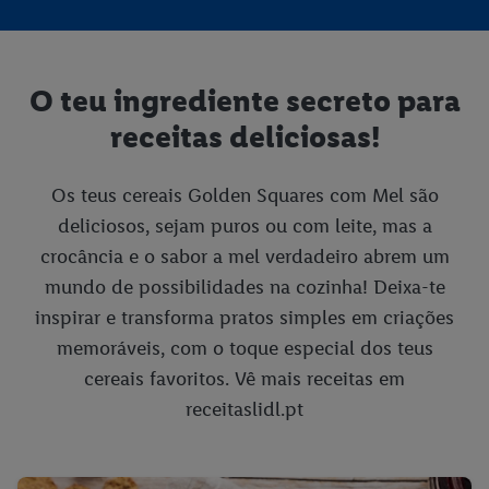
Ao clicar em "Rejeitar", só pode autorizar a utilização das
tecnologias necessárias. Ao clicar em "Aceitar", está a consentir
todo o tratamento para todos os fins acima indicados. Para
O teu ingrediente secreto para
mais informações, incluindo sobre o prazo de conservação dos
dados e o direito de retirar o seu consentimento em qualquer
receitas deliciosas!
altura, com efeitos para o futuro, consulte a nossa
política de
proteção de dados
.
Pode consultar a nossa ficha técnica aqui.
Os teus cereais Golden Squares com Mel são
deliciosos, sejam puros ou com leite, mas a
crocância e o sabor a mel verdadeiro abrem um
mundo de possibilidades na cozinha! Deixa-te
inspirar e transforma pratos simples em criações
memoráveis, com o toque especial dos teus
cereais favoritos. Vê mais receitas em
receitaslidl.pt