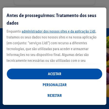
Antes de prosseguirmos: Tratamento dos seus
dados
Enquanto
administrador dos nossos sites e da aplicação Lidl
,
Junta um topping ao
tratamos os seus dados nos nossos sites e na nossa aplicação
(em conjunto: "serviços Lidl") com recurso a diferentes
pequeno-almoço
tecnologias, que são utilizadas para aceder e armazenar
informações no seu dispositivo final. Algumas delas são
tecnicamente necessárias ou são utilizadas com o seu
consentimento para definições convenientes, para gerar
estatísticas ou para publicidade personalizada dentro e fora
ACEITAR
dos serviços Lidl. Se for membro do programa Lidl Plus, os
dados relativos ao seu comportamento de compra na loja
PERSONALIZAR
também serão tratados para estes fins.
Ao clicar em "Personalizar", pode autorizar finalidades de
REJEITAR
utilização de forma individualizada e obter mais informações
sobre o tratamento de dados.