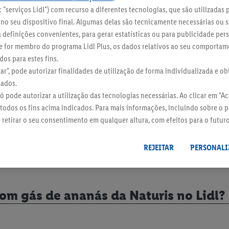
de sempre uma NATURIS com gás
 "serviços Lidl") com recurso a diferentes tecnologias, que são utilizadas 
o seu dispositivo final. Algumas delas são tecnicamente necessárias ou s
 temos as respostas. Explora abaixo e descobre por que r
definições convenientes, para gerar estatísticas ou para publicidade per
 Se for membro do programa Lidl Plus, os dados relativos ao seu comporta
os para estes fins.
zar", pode autorizar finalidades de utilização de forma individualizada e o
Naturis de Ananás para garantir a me
dados.
 só pode autorizar a utilização das tecnologias necessárias. Ao clicar em "Ace
todos os fins acima indicados. Para mais informações, incluindo sobre o 
e retirar o seu consentimento em qualquer altura, com efeitos para o futur
 dados
.
Pode consultar a nossa ficha técnica aqui.
tem açúcar ou adoçantes artificiais?
REJEITAR
PERSONALI
om gás de ananás da Naturis no Lidl?