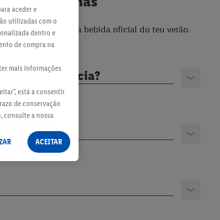
 sabor Ananás
para aceder e
ão utilizadas com o
azão esta vai ser a bebida oficial do teu verão.
sonalizada dentro e
mento de compra na
bter mais informações
lhor experiência?
itar", está a consentir
prazo de conservação
o, consulte a nossa
ZAR
ACEITAR