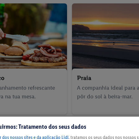
co
Praia
nhamento refrescante
A companhia ideal para as
va na tua mesa.
pôr do sol à beira-mar.
uirmos: Tratamento dos seus dados
 dos nossos sites e da aplicação Lidl
, tratamos os seus dados nos nossos s