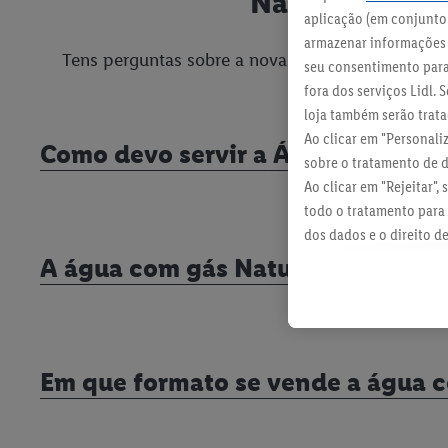
Na dúvida pe
aplicação (em conjunto:
armazenar informações n
Tens perguntas sobre a nova NATURIS Ananás? Nós
seu consentimento para 
fora dos serviços Lidl.
loja também serão tratad
Ao clicar em "Personali
Como devo servir a Água com Gás 
sobre o tratamento de 
Ao clicar em "Rejeitar",
todo o tratamento para 
dos dados e o direito d
política de proteção de
A água com gás Naturis de ananás 
Em que formato se vende a água c